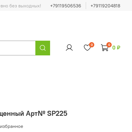
евно без выходных!
+79119506536
+79119204818
0
0
0 ₽
ищенный Арт№ SP225
 избранное