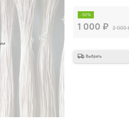
-50%
1 000 ₽
2 000 
чии
Выбрать