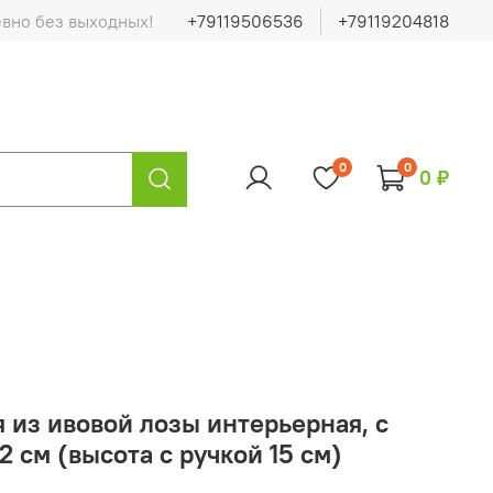
евно без выходных!
+79119506536
+79119204818
0
0
0 ₽
 из ивовой лозы интерьерная, с
2 см (высота с ручкой 15 см)