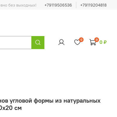
евно без выходных!
+79119506536
+79119204818
0
0
0 ₽
нов угловой формы из натуральных
0х20 см