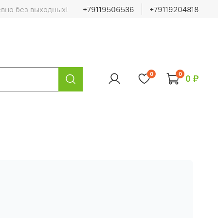
евно без выходных!
+79119506536
+79119204818
0
0
0 ₽